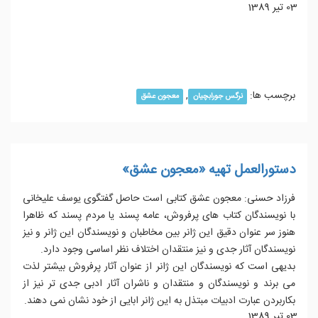
03 تیر 1389
ادامه مطلب...
برچسب ها:
,
نرگس جورابچیان
معجون عشق
دستورالعمل تهیه «معجون عشق»
فرزاد حسنی: معجون عشق کتابی است حاصل گفتگوی یوسف علیخانی
با نویسندگان کتاب های پرفروش، عامه پسند یا مردم پسند که ظاهرا
هنوز سر عنوان دقیق این ژانر بین مخاطبان و نویسندگان این ژانر و نیز
نویسندگان آثار جدی و نیز منتقدان اختلاف نظر اساسی وجود دارد.
بدیهی است که نویسندگان این ژانر از عنوان آثار پرفروش بیشتر لذت
می برند و نویسندگان و منتقدان و ناشران آثار ادبی جدی تر نیز از
بکاربردن عبارت ادبیات مبتذل به این ژانر ابایی از خود نشان نمی دهند.
03 تیر 1389