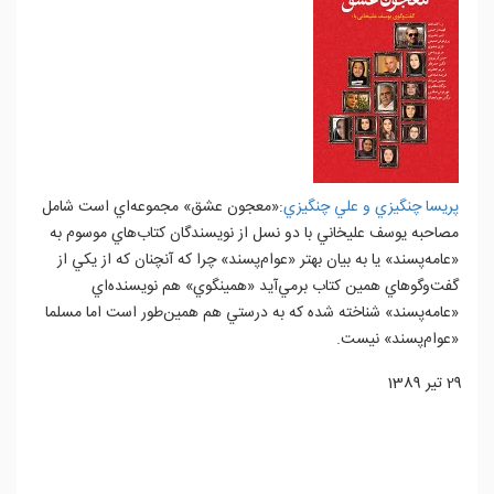
پريسا چنگيزي و علي چنگيزي
:«معجون عشق» مجموعه‌اي است شامل
مصاحبه يوسف عليخاني با دو نسل از نويسندگان كتاب‌هاي موسوم به
«عامه‌پسند» يا به بيان بهتر «عوام‌پسند» چرا كه آنچنان كه از يكي از
گفت‌و‌گوهاي همين كتاب برمي‌آيد «همينگوي» هم نويسنده‌اي
«عامه‌پسند» شناخته شده كه به درستي هم همين‌طور است اما مسلما
«عوام‌پسند» نيست.
29 تیر 1389
ادامه مطلب...