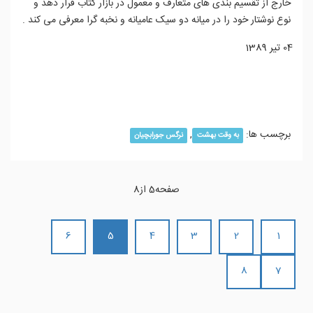
خارج از تقسیم بندی های متعارف و معمول در بازار کتاب قرار دهد و
نوع نوشتار خود را در میانه دو سیک عامیانه و نخبه گرا معرفی می کند .
04 تیر 1389
ادامه مطلب...
برچسب ها:
,
به وقت بهشت
نرگس جورابچیان
صفحه5 از8
6
5
4
3
2
1
8
7