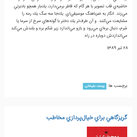
حاشيه‌ي قاب تصوير با هر گام كه قاطر برمي‌دارد، يك‌بار همچو بادبزني
مي‌زند. انگار به ضرباهنگ موسيقي‌اي. يك‌جا سه سگ يك رمه را
مشايعت مي‌كنند. و آن طرف‌تر يك دختر با گونه‌هاي سرخ از سرما يا
شرم، دنبال بره‌اي مي‌رود و بازو مي‌اندازد زير شكم بره و بلندش مي‌كند
مي‌اندازدش دوباره در راه.
28 تیر 1389
ادامه مطلب...
برچسب ها:
یوسف علیخانی
گريزگاهي براي خيال‌پردازي مخاطب