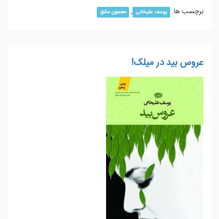
برچسب ها:
,
یوسف علیخانی
معجون عشق
عروس بید در میلک!