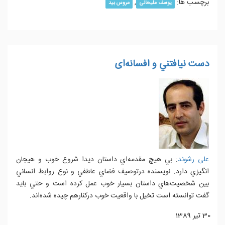
برچسب ها:
,
یوسف علیخانی
عروس بید
دست نيافتني و افسانه‌ای
علی رشوند
: بي هيچ مقدمه‌اي داستان ديدا شروع خوب و هيجان
انگيزي دارد. نويسنده درتوصيف فضا‌ي عاطفي و نوع روابط انساني
بين شخصيت‌هاي داستان بسيار خوب عمل كرده است و حتي بايد
گفت توانسته است تخيل با واقعيت خوب درکنارهم چيده شده‌اند.
30 تیر 1389