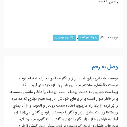
27 تیر 1389
ادامه مطلب...
برچسب ها:
,
به وقت بهشت
نرگس جورابچیان
وصل به رحم
يوسف عليخاني براي شب عزيز و نگار مجله‌ي بخارا يك فيلم كوتاه
بيست دقيقه‌اي ساخته. من اين فيلم را تازه ديده‌ام. آن‌طور كه
پيداست دوربين به دست يوسف است. يوسف يا داخل ماشين نشسته
يا بر قاطر سوار است يا بر پاهاي خودش. در يك صبح بهاري كه مه دره
را پُر كرده از يك راه مارپيچ، افتاده سمت رودبار و الموت و از آدم‌هاي
روستاها روايت عشق عزيز و نگار را پرسيده. راويان گاهي مي‌زنند زير
آواز به فراخور حال نزار نگار يا عزيز. و گاهي ماغ گاوي مي‌رود لاي
بيت‌هاي عاشقانه. آن‌جا كه يوسف بر قاطر سوار است گوش قاطر در