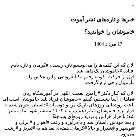
خبرها و تازه‌های نشر آموت
خاموشان را خواندید؟
17 مرداد 1404
الان که این کلمه‌ها را می‌نویسم تازه رسیدم #کرمان و تازه یادم
افتاده #خاموشان یک‌ماهه شد.
قبل از حرکت، کوتاه رفتم #کتابفروشی و این عکس را
#آرمیتا_برجی ازم گرفت.
الان که کنار دکتر #رامین_نعمت_اللهی در آموزشگاه زبان
#ماهان_آسا نشستم، گفتم «خاموشان فریاد بلند خاموشان است اما
باعث روشنایی روزهای تاریک من و دوستان #داستان_خوان شده.»
قرار نبود خاموشان شانزدهم تیرماه ۱۴۰۴ منتشر شود اما منتشر
شد؛ با هزار هراس و تردید روزهای پساجنگ.
و بعد خودش داستان شد و پا درآورد و رفت #اهواز و #انزلی و
#بوشهر و #شیراز و حالا #کرمان. هفته‌ی بعد هم به #تبریز و #رشت
می‌رود.