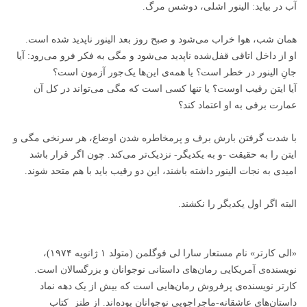
آب در بیاید: الینور اشلی، دوشس مرگ.
همان شب، هوا خراب می‌شود و صبح روز بعد الینور ناپدید شده است.
او از داخل اتاقی قفل‌شده ناپدید می‌شود و مگی به فکر فرو می‌رود: آیا
جانِ الینور در خطر است؟ یا همه‌ی این‌ها یک‌جور آزمون است؟
آیا ایتن رقیب اوست؟ یا تنها کسی‌ است که مگی می‌تواند در کل آن
عمارت برفی به او اعتماد کند؟
با شدت‌ گرفتن بارش برف و پرمخاطره شدن اوضاع، هر سرنخی مگی و
ایتن را به حقیقت -و به یکدیگر- نزدیک‌تر می‌کند. چون اگر قرار باشد
امیدی به نجات الینور داشته باشند، این دو رقیب باید با هم متحد شوند.
البته اگر اول یکدیگر را نکشند.
«الی کارتر» نام مستعار سارا لی فوگلمن (متولد ۱ ژانویه ۱۹۷۴)،
نویسنده‌ی آمریکایی رمان‌های داستانی نوجوانان و بزرگسالان است.
کارتر نویسنده‌ی پرفروش رمان‌هایی است که بیش از یک دهه نماد
داستان‌های عاشقانه-ماجراجویی نوجوانان بوده‌اند. از طنز کتاب