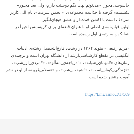
جاسوسی‌محور «می‌تونم‌ بهت بگم دوستت دارم، ولی بعد مجبورم
بکشمت» گرفته تا جذابیت مجموعه‌ی «انجمن سرقت»، نام الی کارتر
مترادف است با اکشن خنده‌دار و عشق هیجان‌انگیز.
اولین فیلم‌نامه‌ی اصلی او با عنوان قلعه‌ای برای کریسمس اخیراً در
نتفلیکس به رتبه‌ی اول رسیده است.
«مریم رفیعی» متولد ۱۳۶۴ در رشت، فارغ‌التحصیل رشته‌ی ادبیات
انگلیسی در مقطع کارشناسی‌ارشد از دانشگاه تهران است و ترجمه‌ی
رمان‌های «#مهمان_شبانه»، «#دریاچه‌ی_مه‌آلود»، «#مردی_از_شب»،
«#زندگی_کوتاه_است»، «#شیفت_شب»، و «#سلام_غریبه» از او در نشر
آموت منتشر شده است.
https://t.me/aamout/17569