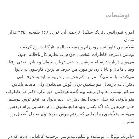
توضیحات
امواج فلورانس پاتریک سِنِکال ترجمه‌: آریا نوری ۲۶۸ صفحه | ۳۳۵ هزار
تومان
سلام. من فلورانس روبرژام و هشت سالمه. تازگیا شروع کردم به
نوشتن دفترچه خاطرات شخصی خودم. به نظرم کار باحالیه، چون
می‌تونم درباره دوستام بنویسم، یا حتی درباره مامان و بابام. بعضی وقتا،
وقتی مامان و بابا دارن در مورد من حرف می‌زنن، کارشون به دعوا
می‌کشه. بابام می‌گه من یه کم عجیـب و غریبم و باید به حرف اون
دکتری که پارسال منو پیشش بردن گوش می‌دادن. ولی مامانم باهاش
موافق نیست. عمو اوبر هم بهم گفته هیچکس حق نداره دفترچه خاطرات
منو بخونه، که خیلی خوبه! یعنی هر چی دلم بخواد می‌تونم توش بنویسم
حتی چیزهایی که اگه کسی بفهمه انجامشون دادم، حسابی برام دردسر
می‌شه. مثلاً همون ماجرایی که رفتم موش مردۀ توی سطل آشغال رو
ببینم...
«پاتریک سِنِکال» نویسنده و فیلم‌نامه‌نویس برجسته کانادایی است که در