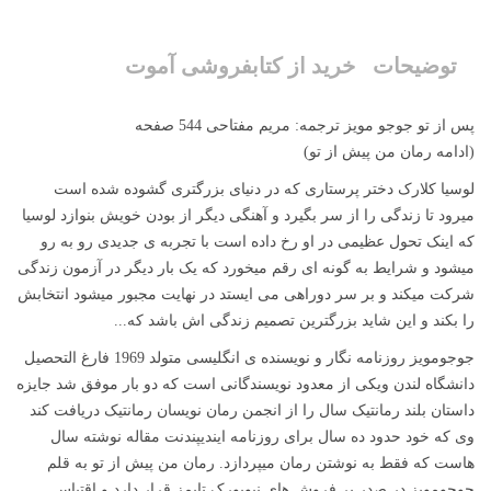
توضیحات
خرید از کتابفروشی آموت
پس از تو جوجو مویز ترجمه: مریم مفتاحی 544 صفحه
(ادامه رمان من پیش از تو)
لوسیا کلارک دختر پرستاری که در دنیای بزرگتری گشوده شده است
میرود تا زندگی را از سر بگیرد و آهنگی دیگر از بودن خویش بنوازد لوسیا
که اینک تحول عظیمی در او رخ داده است با تجربه ی جدیدی رو به رو
میشود و شرایط به گونه ای رقم میخورد که یک بار دیگر در آزمون زندگی
شرکت میکند و بر سر دوراهی می ایستد در نهایت مجبور میشود انتخابش
را بکند و این شاید بزرگترین تصمیم زندگی اش باشد که...
جوجومویز روزنامه نگار و نویسنده ی انگلیسی متولد 1969 فارغ التحصیل
دانشگاه لندن ویکی از معدود نویسندگانی است که دو بار موفق شد جایزه
داستان بلند رمانتیک سال را از انجمن رمان نویسان رمانتیک دریافت کند
وی که خود حدود ده سال برای روزنامه ایندیپندنت مقاله نوشته سال
هاست که فقط به نوشتن رمان میپردازد. رمان من پیش از تو به قلم
جوجومویز در صدر پر فروش های نیویورک تایمز قرار دارد و اقتباس