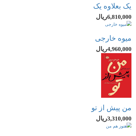
یک بعلاوه یک
6,810,000ریال
میوه خارجی
4,960,000ریال
من پیش از تو
3,310,000ریال