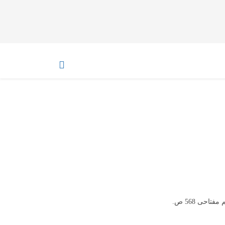
احی 568 ص.