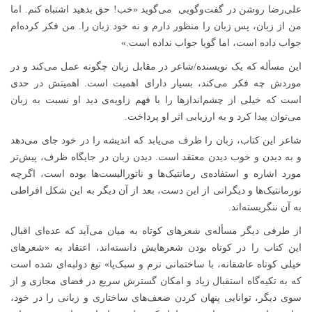
علی‌رضا روشن در گفت‌و‌گویی می‌گوید «خب! حق بدهید اشتباه کنم. اما
من از زبان، پس زبان را منظور دارم و نه خود زبان را. من فکر کرده‌ام
جواب داده است، اما گویا جواب نداده است.»
این مسأله که یک نویسنده/شاعر در مقابل زبان چگونه عمل می‌کند و در
موردش چه فکر می‌کند، بسیار دارای اهمیت است. اهمیتش در حدی
است که خیلی از چشم‌اندازها را با فهم زاویه‌ی دید او نسبت به زبان
می‌توان پیدا کرد و به ارزیابی اثر او پرداخت.
شاعر این کتاب، زبان را ظرف می‌یابد که اندیشه را در خود جای می‌دهد
و به دیدن و خوب دیدن معتقد است. دیدن زبان در جایگاه ظرف، پیش‌تر
مورد اشاره و استفاده‌ی رمانتیک‌ها و ناتورالیست‌ها بوده است، اگرچه
نورمانتیک‌ها و دیگرانی از این دست، بعد از آن دیگر به این شکل افراطی
به آن ننگریسته‌اند.
از طرفی دیگر مسأله‌ی شعرهای کوتاه به میان می‌آید که عده‌ای اقبال
این کتاب را در کوتاه بودن شعرهایش دانسته‌اند، اعتقاد به «شعرهای
خیلی کوتاه عاشقانه، با ساختمانی نرم و سبک‌پا» تیغ دولبه‌ای شده است
که به تکیه‌گاه استقبال زیاد و امکان گسترش سریع در فضای مجازی و از
سوی دیگر، توانایی پنهان کردن ضعف‌های ساختاری و زبانی را در خود،