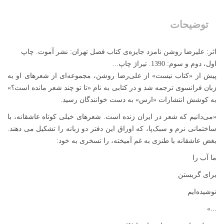
توضیحات
اثر: علیرضا روشن نامزد جایزه‌ی کتاب فصل تهران: نشر آموت. چاپ
اول، دوم و سوم: 1390. تیراژ چاپ...
پیش از «کتاب نیست» از علی‌رضا روشن، مجموعه‌ای از شعرهای او به
زبان فرانسوی ترجمه شد و در کتابی به نام «تا تو چند شعر مانده است؟»
به کوشش انتشارات «ارس» به دست خوانندگان رسید.
«می‌دانیم که شعر در ایران زنده است. شعرهای خیلی کوتاه عاشقانه، با
ساختمانی نرم و سبک‌پا، که اوراق این دفتر دو زبانه را تشکیل می دهند.
بغض عاشقانه با طنزی به غم آمیخته، را تسخری به خود:
ما آب را
برای گریستن
نوشیده‌ایم
...»