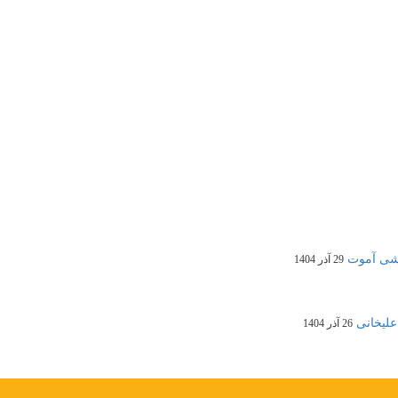
29 آذر 1404
علیخانی
26 آذر 1404