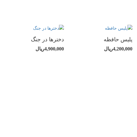
پلیس حافظه
دخترها در جنگ
4,200,000ریال
4,900,000ریال