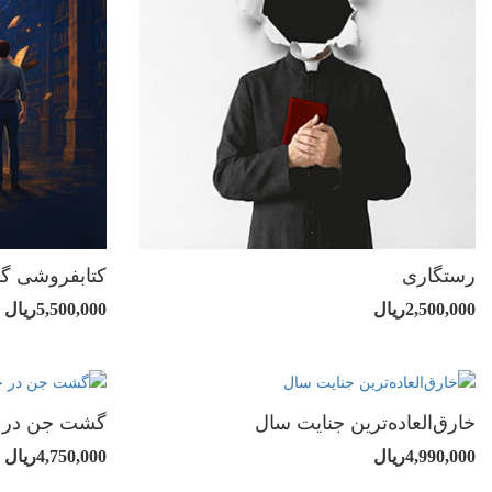
رستگاری
کتابفروشی گ
2,500,000ریال
5,500,000ریال
خارق‌العاده‌ترین جنایت سال
گشت جن در 
4,990,000ریال
4,750,000ریال