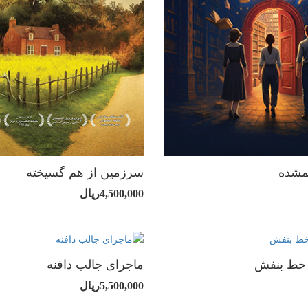
مشده
سرزمین از هم گسیخته
4,500,000ریال
خط بنفش
ماجرای جالب دافنه
5,500,000ریال