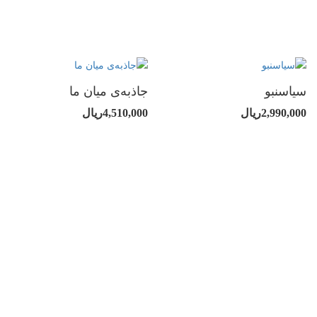
سیاسنبو
جاذبه‌ی میان ما
2,990,000ریال
4,510,000ریال