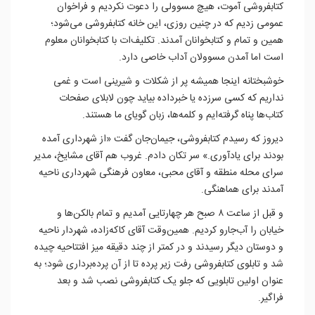
کتابفروشی آموت، هیچ مسوولی را دعوت نکردیم و فراخوان
عمومی زدیم که در چنین روزی، این خانه کتابفروشی می‌شود؛
همین و تمام و کتابخوانان آمدند. تکلیف‌ات با کتابخوانان معلوم
است اما آمدن مسوولان آداب خاصی دارد.
خوشبختانه اینجا همیشه پر از شکلات و شیرینی است و غمی
نداریم که کسی سرزده یا خبرداده بیاید چون لابلای صفحات
کتاب‌ها پناه گرفته‌ایم و کلمه‌ها، زبان گویای ما هستند.
دیروز که رسیدم کتابفروشی، جیمان‌جان گفت «از شهرداری آمده
بودند برای یادآوری.» سر تکان دادم. غروب هم آقای مشایخ، مدیر
سرای محله منطقه و آقای محبی، معاون فرهنگی شهرداری ناحیه
آمدند برای هماهنگی.
و قبل از ساعت ۸ صبح هر چهارتایی آمدیم و تمام بالکن‌ها و
خیابان را آب‌جارو کردیم. همین‌وقت آقای کاکه‌زاده، شهردار ناحیه
و دوستان دیگر رسیدند و در کمتر از چند دقیقه میز افتتاحیه چیده
شد و تابلوی کتابفروشی رفت زیر پرده تا از آن پرده‌برداری شود؛ به
عنوان اولین تابلویی که جلو یک کتابفروشی نصب شد و بعد
فراگیر.