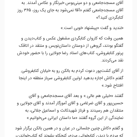
آقای مسجدجامعی و دو مینی‌بوس خبرنگار و عکاس آمدند. به
آقای مسجدجامعی گفتم «آقا!‌ نمی‌شود به جای یک روز، ۳۶۵ روز
کتابگردی کنید؟»
خندید و گفت «پیشنهاد خوبی است.»
همین وقت که کاروان کتابگردی مشغول عکس و کتاب‌دیدن و
گفتگو بودند، گروهی از دوستان داستان‌نویس و منتقد در اتاقک
پرنور کتابفروشی، کتاب‌های استاد رضا جولایی را با حضور خودش
نقد می‌کردند.
از آقای کشت‌پور دعوت کردم به بالکن رو به خیابان کتابفروشی.
گفتم «کاش اجازه بدهید اولین کتابفروشی سرباز منطقه در اینجا
افتتاح شود.»
گفتند «خیلی هم عالی.» و بعد آقای مسجدجامعی و آقای
حسین‌پور و آقای ضرغامی و آقای آموزگار آمدند و آقای جولایی و
منتقدان هم رسیدند و فرناز شهیدثالث و اسماعیل جلالی، به
نمایندگی از این گروه گفتند «ما داستان‌ ایرانی می‌خوانیم.»
و گفتم «کاش چنین جلساتی در عیان و در همین بالکن برگزار شود
که مردم با دیدن کتابخوانی مردم، کنجکاو بشوند که کتاب‌خواندن،