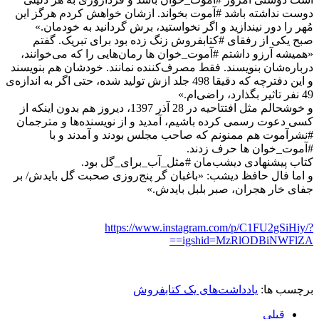
دوست نداشته باشد #آموت بخواند. ازشان خواهش کردم هرگز این
مُهر را دور نیندازید و اگر نخواستید، برش گردانید به خودمان.»
صبح یکی از رفقای #کتابفروش زنگ زده بود برای تبریک. گفتم
«همیشه آرزو داشتم #آموت_خوان ها رمان‌هایی را که می‌‌خوانند،
درباره‌شان بنویسند. فقط مصرف‌کننده نمانند. خودشان هم بنویسند
و این دفترچه که دقیقا 498 جلد ازش تولید شده، حتی اگر به اندازه‌ی
49 نفر تاثیر بگذارد، راضی‌ام.»
و خوشحالم مثل افتتاحیه در 28 آذر 1397، دیروز هم بدون اینکه از
کسی دعوت رسمی کرده باشیم، آمدید و از نویسنده‌ها و مترجمان
#نشرآموت هم ممنونم که صاحب مجلس بودند و آمدند و با
#آموت_خوان ها حرف زدند.
کتاب پیشنهادی دیشب‌مان #مثل_آب_برای_گل بود.
و اما فال حافظ دیشب: «باغبان گر پنج‌روزی صحبت گل بایدش/ بر
جفای خار هجران، صبر بلبل بایدش.»
https://www.instagram.com/p/C1FU2gSiHiy/?
igshid=MzRlODBiNWFlZA==
برچسب ها:
یادداشت‌های یک کتابفروش
قبلی