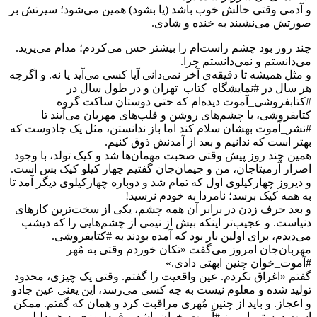
و آدمی وقتی حالش خوب باشد (یا بشود) همین می‌شود؛ سیرتش بر
صورتش می‌نشیند به خنده و شادی.
چند روز بود چشم راست‌ام را بیشتر حس می‌کردم؛ مدام می‌پرید.
می‌دانستم و نمی‌‌دانستم چرا.
و مثل همیشه تا دقیقه‌ی آخر نمی‌دانی آیا کسی می‌آید یا نه. و اگرچه
هر سال در #نمایشگاه_کتاب_تهران و در طول سال در
#کتابفروشی_آموت دیده‌ام که حتی دوستان ساکت گروه
کتابفروشی، با چشم‌های روشن و قلب‌های مهربان می‌آیند تا
#نشر_آموت بهشان سلام کند اما باز ندانستن، مثل یک جادوست که
بهتر است که ندانیم و بعد از آمدنش ذوق کنیم.
همین چند روز پیش وقتی صحبت مهمان‌ها شد و کیک تولد، با وجود
اصرار آرمیتاجان، من و جیمان‌جان گفتیم چهار کیلو کیک بس است.
و دیروز چهارکیلوی اول که تمام شد و دوباره چهارکیلوی دیگر آمد تا
به همه کیک برسد؛ نامردا به خودم نرسید!
و بعد حرف زدن در برابر آن همه چشم، یکی از سخت‌ترین کارهای
دنیاست. و عجیب‌تر اینکه بیش از نیمی از چشم‌هایی را که دیشب
می‌دیدم، برای اولین بار بود که آمده بودند به #کتابفروشی.
مهربان‌جان امروز می‌گفت «تکان خوردم وقتی به مُهر
#آموت_خوان چنین ابهتی دادی.»
گفتم «اغراق نکردم. عین واقعیت را گفتم. وقتی یک چیزی، محدود
تولید شده و معلوم نیست به چه کسی می‌رسد، این یعنی عین جادو
و اعجاز. و باید از چنین مُهری مراقبت کرد و همان که گفتم. ممکن
است دوستی امروز #آموت_خوان باشد و فرداروزی به هر دلیلی