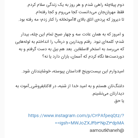
دوم پیلاچله راهی شدم و هر روز به یک زندگی سلام کردم.
فقط مهربان‌جان می‌دانست کجا می‌روم و کجا رفته‌ام.
تا دیروز که پرده‌ی اتاق بالای #آموتخانه را کنار زدم؛ مه رفته بود.
و امروز که به همان عادت سه و چهار صبح تمام این چله، بیدار
شدم؛ کلمه‌ای نبود. رفتم ویداربن و دره‌آب را انداختم به لوله‌هایی
که می‌رسد به استخر #سلفابن. بعد هم بیل به دست گرفتم و به
دوردست‌ها نگاه کردم که آسمان، باران دارد یا نه؟
امیدوارم این بیست‌و‌پنج #داستان پیوسته، خوشایندتان شود.
دلتنگ‌تان هستم و به امید خدا از شنبه، در #کتابفروشی_آموت به
دیدارتان می‌نشینم.
یا حق
https://www.instagram.com/p/C2PAfpeqQtz/?
igsh=MWJoZXJ4b3NpZ3dpMA==
@aamoutkhaneh