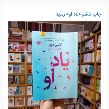
چاپ ششم «یاد او» رسید