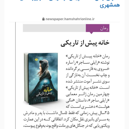
همشهری