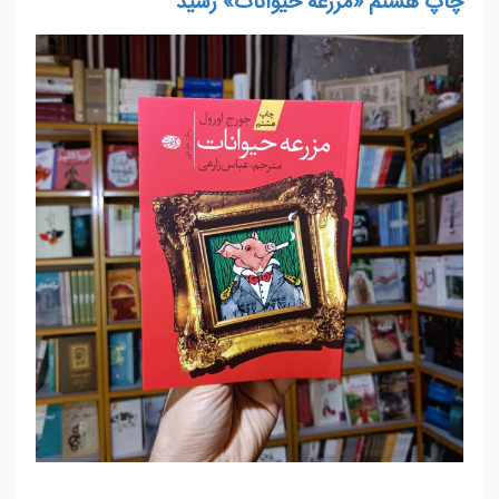
چاپ هشتم «مزرعه‌ حیوانات» رسید