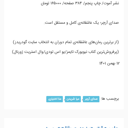
نشر آموت/ چاپ پنجم/ ۳۸۴ صفحه/ ۱۶۵۰۰۰ تومان
صدای آرچر؛ یک عاشقانه‌ی کامل و مستقل است.
(از برترین رمان‌های عاشقانه‌ی تمام دوران به انتخاب سایت گودریدز)
(پرفروش‌ترین کتاب نیویورک تایمز/یو اس تودی/وال‌ استریت ژورنال)
12 بهمن 1401
ادامه مطلب...
برچسب ها:
,
,
صدای آرچر
میا شریدن
منا اختیاری