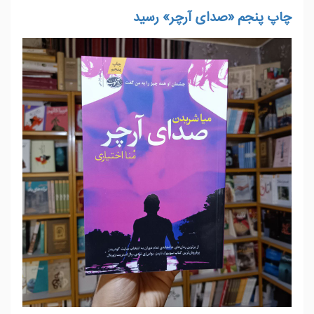
چاپ پنجم «صدای آرچر» رسید