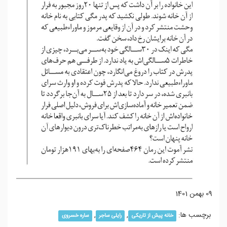
09 بهمن 1401
برچسب ها:
,
,
خانه پیش از تاریکی
رایلی ساجر
ساره خسروی