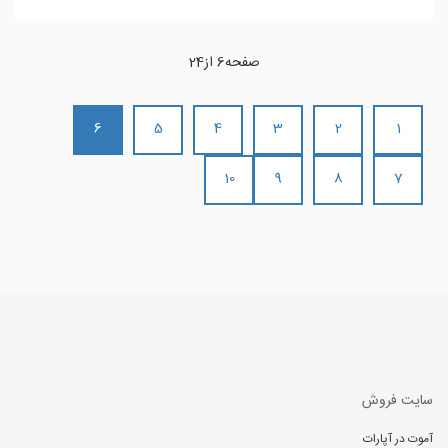
صفحه6 از24
6
5
4
3
2
1
10
9
8
7
سایت فروش
آموت در آپارات