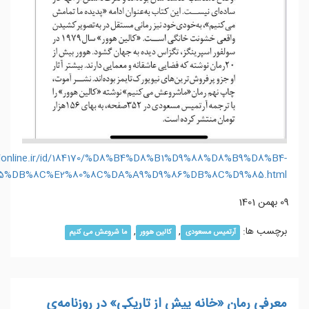
hrionline.ir/id/184170/%D8%B4%D8%B1%D9%88%D8%B9%D8%B4-
5%DB%8C%E2%80%8C%DA%A9%D9%86%DB%8C%D9%85.html
09 بهمن 1401
برچسب ها:
,
,
آرتمیس مسعودی
کالین هوور
ما شروعش می کنیم
معرفی رمان «خانه پیش از تاریکی» در روزنامه‌ی