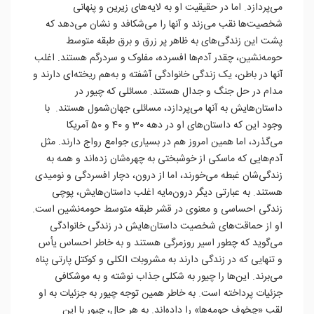
می‌پردازد. اما در حقیقیت او به لایه‌های زیرین و پنهانی
شخصیت‌ها نقب می‌زند و آنها را می‌شکافد و نشان می‌دهد که
پشت این زندگی‌های به ظاهر پر زرق و برق‌ طبقه متوسط
حومه‌نشین، چقدر آدم‌ها افسرده، مفلوک و سردرگم هستند. اغلب
آنها در باطن، یک زندگی خانوادگی آشفته و به‌هم ریخته‌ای دارند و
مدام در حل جنگ و جدال هستند. مسائلی که چیور در
داستان‌هایش به آنها می‌پردازد، مسائلی جهان‌شمول هستند. با
وجود این که داستان‌های او در دهه 30 و 40 و 50 آمریکا
می‌گذرد، اما همین امروز هم در بسیاری جوامع رواج دارند. مثل
آدم‌هایی که ماسکی از خوشبختی به چهره‌شان زده‌اند و همه به
زندگی‌شان غبطه می‌خورند، اما از درون، دچار افسردگی و نومیدی
هستند. به عبارتی دیگر درون‌مایه اغلب داستان‌هایش، پوچی
زندگی احساسی و معنوی در قشر طبقه متوسط حومه‌نشین است.
او از حماقت‌‌های شخصیت داستان‌هایش در زندگی خانوادگی
می‌گوید که چطور اسیر روزمرگی هستند و به خاطر احساس یأس
و تنهایی که در زندگی دارند به مشروبات الکلی و کوکتل پارتی پناه
می‌برند. این‌ها را چیور به شکلی جذاب نوشته و به موشکافی
جزئیات پرداخته است. به خاطر همین توجه چیور به جزئیات به او
لقب «چخوف حومه‌ها» را داده‌اند. به هر حال، چیور با این