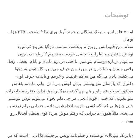
توضیحات
امواج فلورانس پاتریک سِنِکال ترجمه‌: آریا نوری ۲۶۸ صفحه | ۳۳۵ هزار
تومان
سلام. من فلورانس روبرژام و هشت سالمه. تازگیا شروع کردم به
نوشتن دفترچه خاطرات شخصی خودم. به نظرم کار باحالیه، چون
می‌تونم درباره دوستام بنویسم، یا حتی درباره مامان و بابام. بعضی وقتا،
وقتی مامان و بابا دارن در مورد من حرف می‌زنن، کارشون به دعوا
می‌کشه. بابام می‌گه من یه کم عجیـب و غریبم و باید به حرف اون
دکتری که پارسال منو پیشش بردن گوش می‌دادن. ولی مامانم باهاش
موافق نیست. عمو اوبر هم بهم گفته هیچکس حق نداره دفترچه خاطرات
منو بخونه، که خیلی خوبه! یعنی هر چی دلم بخواد می‌تونم توش بنویسم
حتی چیزهایی که اگه کسی بفهمه انجامشون دادم، حسابی برام دردسر
می‌شه. مثلاً همون ماجرایی که رفتم موش مردۀ توی سطل آشغال رو
ببینم...
«پاتریک سِنِکال» نویسنده و فیلم‌نامه‌نویس برجسته کانادایی است که در