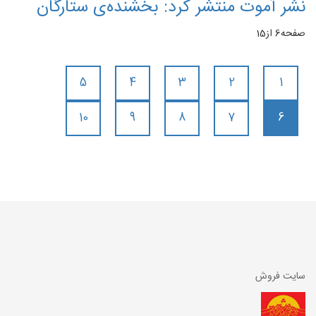
نشر آموت منتشر کرد: بخشنده‌ی ستارگان
صفحه6 از15
5
4
3
2
1
10
9
8
7
6
سایت فروش